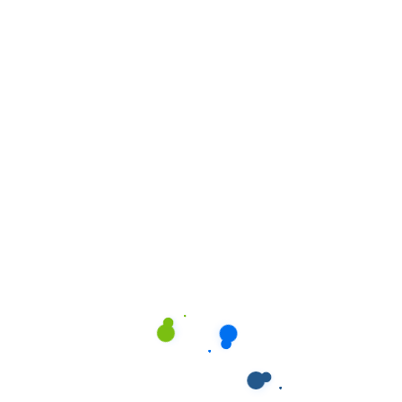
Đục thủy tinh
Nhỏ thuốc 4-6 lần/ngày,
1-2 ngày
thể
hạn chế ánh sáng mạnh
Theo dõi nhãn áp, thuốc
Glaucoma
3-5 ngày
đúng giờ, nằm đầu cao
Bong võng
Nằm yên tuyệt đối, tư thế
5-7 ngày
mạc
đặc biệt, thuốc nhiều loại
Phẫu thuật
Ngoại trú –
Nhỏ thuốc, tránh ánh sáng,
khúc xạ
1 ngày
nghỉ ngơi tuyệt đối
(LASIK)
Thách Thức Khi Tự
Chăm Sóc Hoặc Nhờ