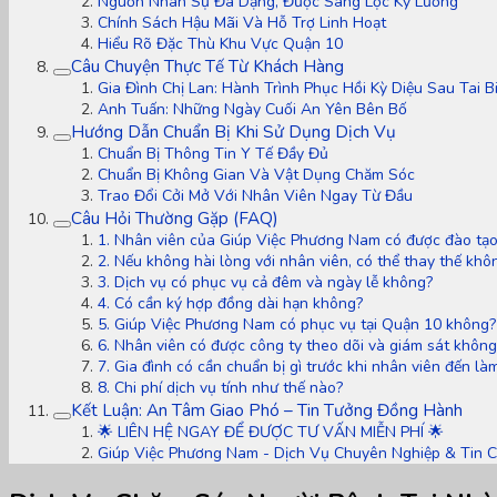
Nguồn Nhân Sự Đa Dạng, Được Sàng Lọc Kỹ Lưỡng
Chính Sách Hậu Mãi Và Hỗ Trợ Linh Hoạt
Hiểu Rõ Đặc Thù Khu Vực Quận 10
Câu Chuyện Thực Tế Từ Khách Hàng
Gia Đình Chị Lan: Hành Trình Phục Hồi Kỳ Diệu Sau Tai B
Anh Tuấn: Những Ngày Cuối An Yên Bên Bố
Hướng Dẫn Chuẩn Bị Khi Sử Dụng Dịch Vụ
Chuẩn Bị Thông Tin Y Tế Đầy Đủ
Chuẩn Bị Không Gian Và Vật Dụng Chăm Sóc
Trao Đổi Cởi Mở Với Nhân Viên Ngay Từ Đầu
Câu Hỏi Thường Gặp (FAQ)
1. Nhân viên của Giúp Việc Phương Nam có được đào tạo
2. Nếu không hài lòng với nhân viên, có thể thay thế khô
3. Dịch vụ có phục vụ cả đêm và ngày lễ không?
4. Có cần ký hợp đồng dài hạn không?
5. Giúp Việc Phương Nam có phục vụ tại Quận 10 không?
6. Nhân viên có được công ty theo dõi và giám sát không
7. Gia đình có cần chuẩn bị gì trước khi nhân viên đến làm
8. Chi phí dịch vụ tính như thế nào?
Kết Luận: An Tâm Giao Phó – Tin Tưởng Đồng Hành
🌟 LIÊN HỆ NGAY ĐỂ ĐƯỢC TƯ VẤN MIỄN PHÍ 🌟
Giúp Việc Phương Nam - Dịch Vụ Chuyên Nghiệp & Tin 