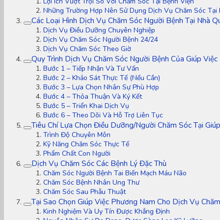
Lợi Ích Vượt Trội So Với Chăm Sóc Tại Bệnh Viện
Những Trường Hợp Nên Sử Dụng Dịch Vụ Chăm Sóc Tại
Các Loại Hình Dịch Vụ Chăm Sóc Người Bệnh Tại Nhà Q
Dịch Vụ Điều Dưỡng Chuyên Nghiệp
Dịch Vụ Chăm Sóc Người Bệnh 24/24
Dịch Vụ Chăm Sóc Theo Giờ
Quy Trình Dịch Vụ Chăm Sóc Người Bệnh Của Giúp Việ
Bước 1 – Tiếp Nhận Và Tư Vấn
Bước 2 – Khảo Sát Thực Tế (Nếu Cần)
Bước 3 – Lựa Chọn Nhân Sự Phù Hợp
Bước 4 – Thỏa Thuận Và Ký Kết
Bước 5 – Triển Khai Dịch Vụ
Bước 6 – Theo Dõi Và Hỗ Trợ Liên Tục
Tiêu Chí Lựa Chọn Điều Dưỡng/Người Chăm Sóc Tại Giú
Trình Độ Chuyên Môn
Kỹ Năng Chăm Sóc Thực Tế
Phẩm Chất Con Người
Dịch Vụ Chăm Sóc Các Bệnh Lý Đặc Thù
Chăm Sóc Người Bệnh Tai Biến Mạch Máu Não
Chăm Sóc Bệnh Nhân Ung Thư
Chăm Sóc Sau Phẫu Thuật
Tại Sao Chọn Giúp Việc Phương Nam Cho Dịch Vụ Chăm
Kinh Nghiệm Và Uy Tín Được Khẳng Định