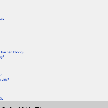
iến
 bài bản không?
ng?
?
 việc?
Cậy