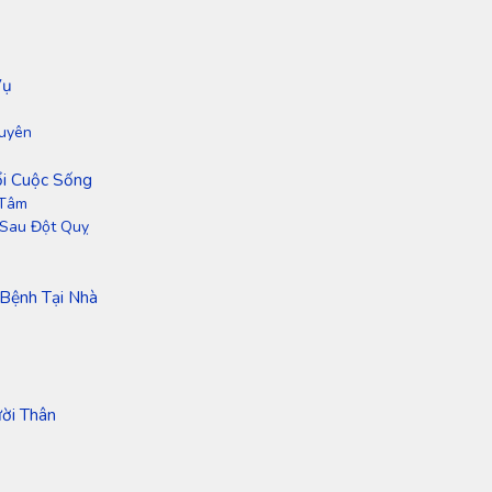
Vụ
Xuyên
ổi Cuộc Sống
 Tâm
 Sau Đột Quỵ
Bệnh Tại Nhà
ời Thân