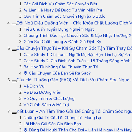
Các Gói Dịch Vụ Chăm Sóc Chuyên Biệt
📞 Liên Hệ Ngay Để Được Tư Vấn Miễn Phí
Quy Trình Chăm Sóc Chuyên Nghiệp 5 Bước
Đội Ngũ Điều Dưỡng Viên – Chìa Khóa Chất Lượng Dịch 
Tiêu Chuẩn Tuyển Dụng Nghiêm Ngặt
Chương Trình Đào Tạo Chuyên Sâu & Cập Nhật Thường 
Giám Sát Chất Lượng & Đánh Giá Định Kỳ
Câu Chuyện Thực Tế – Khi Sự Chăm Sóc Tận Tâm Thay Đ
Case Study 1: Chị Lan – Người Mẹ Bận Rộn Tìm Lại Sự An
Case Study 2: Gia Đình Anh Tuấn – 18 Tháng Đồng Hành
Bài Học Từ Những Câu Chuyện Thực Tế
🌟 Câu Chuyện Của Bạn Sẽ Ra Sao?
Câu Hỏi Thường Gặp (FAQ) Về Dịch Vụ Chăm Sóc Người 
Về Dịch Vụ
Về Điều Dưỡng Viên
Về Quy Trình & Chất Lượng
Về Chính Sách & Hỗ Trợ
Kết Luận – An Tâm Trao Gửi, Để Chúng Tôi Chăm Sóc Ngư
Những Giá Trị Cốt Lõi Chúng Tôi Mang Lại
Lời Nhắn Gửi Đến Gia Đình Bạn
🌟 Đừng Để Người Thân Chờ Đợi – Liên Hệ Ngay Hôm Nay