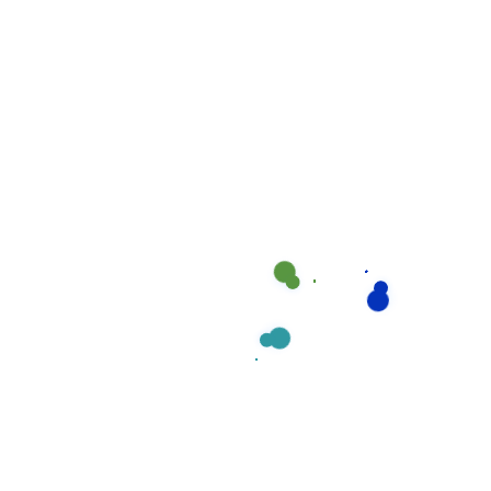
Chế độ ăn
cá nhân
nhiều người
Nguy cơ
Cao hơn (môi trường
Thấp
nhiễm trùng
đa vi khuẩn)
Thời gian
Nhanh hơn
Theo tiến trình chuẩn
phục hồi
20-30%
Sự gần gũi
Luôn bên
Giới hạn giờ thăm
gia đình
cạnh
Uy tín hàng đầu: Thuê dịch vụ chăm sóc người bệnh tại nhà
Quận 4 giá hợp lý