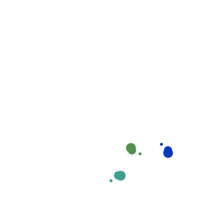
Giúp Việc Phương
Nam Bao Gồm
Những Gì?
Các Gói Dịch Vụ Nuôi
Bệnh Linh Hoạt
Hiểu rõ nhu cầu đa dạng của từng gia đình,
Giúp Việc
Phương Nam
cung cấp nhiều gói
dịch vụ nuôi bệnh
trọn gói tại bệnh viện Hùng Vương
linh hoạt, phù
hợp với từng hoàn cảnh cụ thể:
Loại Dịch
Thời
Phù Hợp
Nội Dung Chính
Vụ
Gian
Với