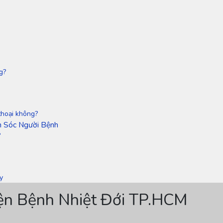
g?
 thoại không?
m Sóc Người Bệnh
?
y
iện Bệnh Nhiệt Đới TP.HCM