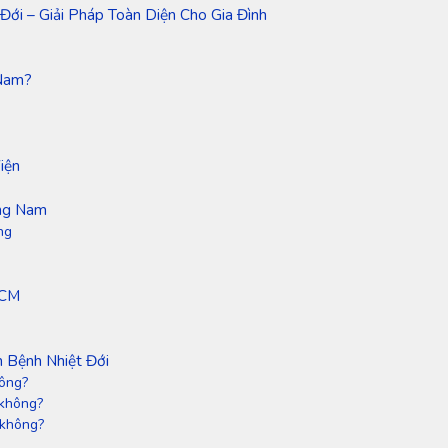
ới – Giải Pháp Toàn Diện Cho Gia Đình
 Nam?
iện
ơng Nam
ng
HCM
 Bệnh Nhiệt Đới
hông?
 không?
 không?