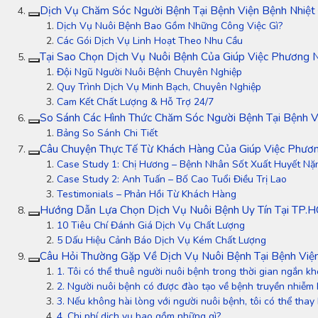
Dịch Vụ Chăm Sóc Người Bệnh Tại Bệnh Viện Bệnh Nhiệt Đ
Dịch Vụ Nuôi Bệnh Bao Gồm Những Công Việc Gì?
Các Gói Dịch Vụ Linh Hoạt Theo Nhu Cầu
Tại Sao Chọn Dịch Vụ Nuôi Bệnh Của Giúp Việc Phương
Đội Ngũ Người Nuôi Bệnh Chuyên Nghiệp
Quy Trình Dịch Vụ Minh Bạch, Chuyên Nghiệp
Cam Kết Chất Lượng & Hỗ Trợ 24/7
So Sánh Các Hình Thức Chăm Sóc Người Bệnh Tại Bệnh V
Bảng So Sánh Chi Tiết
Câu Chuyện Thực Tế Từ Khách Hàng Của Giúp Việc Phư
Case Study 1: Chị Hương – Bệnh Nhân Sốt Xuất Huyết Nặ
Case Study 2: Anh Tuấn – Bố Cao Tuổi Điều Trị Lao
Testimonials – Phản Hồi Từ Khách Hàng
Hướng Dẫn Lựa Chọn Dịch Vụ Nuôi Bệnh Uy Tín Tại TP.
10 Tiêu Chí Đánh Giá Dịch Vụ Chất Lượng
5 Dấu Hiệu Cảnh Báo Dịch Vụ Kém Chất Lượng
Câu Hỏi Thường Gặp Về Dịch Vụ Nuôi Bệnh Tại Bệnh Viện
1. Tôi có thể thuê người nuôi bệnh trong thời gian ngắn k
2. Người nuôi bệnh có được đào tạo về bệnh truyền nhiễm
3. Nếu không hài lòng với người nuôi bệnh, tôi có thể thay
4. Chi phí dịch vụ bao gồm những gì?