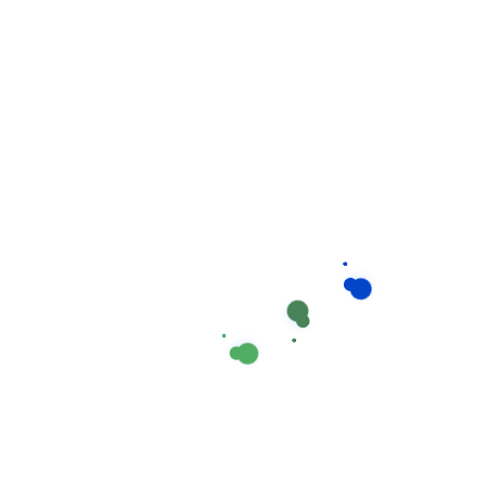
sóc y tế cơ bản và có kinh nghiệm thực tế phong phú.
Đối Tượng Áp Dụng
Bệnh nhân sau phẫu thuật (tim mạch, xương
khớp, nội tạng…)
Người bệnh điều trị nội khoa dài ngày
Người cao tuổi có nhiều bệnh lý mãn tính
Bệnh nhân cần chăm sóc đặc biệt (tai biến mạch
máu não, liệt, bại liệt…)
Bệnh nhân ung thư đang trong quá trình điều trị
Nội Dung Công Việc Chi
Tiết
Điều dưỡng viên của chúng tôi sẽ đảm nhiệm toàn bộ
công việc chăm sóc hàng ngày, bao gồm: