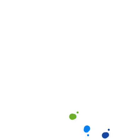
2. Bệnh Nhân Sau Tai
Nạn Giao Thông Nghiêm
Trọng
Chấn thương cột sống do tai nạn có thể gây
chăm
sóc bệnh nhân liệt 2 chi dưới
hoặc liệt toàn thân.
Những bệnh nhân này thường còn trẻ, có tinh thần
muốn hồi phục cao nhưng cần được theo dõi y tế
thường xuyên và phục hồi chức năng bài bản. Họ cần
không chỉ sự chăm sóc thể chất mà còn cả sự hỗ trợ
tinh thần để vượt qua giai đoạn khó khăn nhất trong
cuộc đời.
3. Người Bị Bệnh Lý Thần
Kinh Tiến Triển