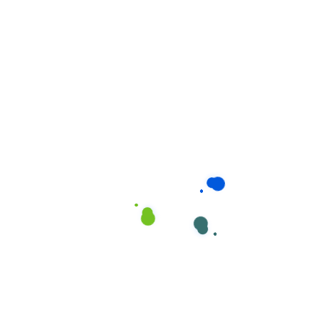
4. Dịch Vụ Chăm Sóc Trẻ
Em
dịch vụ chăm
Dành cho các gia đình trẻ tại Phú Nhuận,
sóc trẻ em
của Giúp Việc Phương Nam là giải pháp
đáng tin cậy với đội ngũ nhân viên yêu trẻ, được đào
tạo về kỹ năng chăm sóc và phát triển trẻ nhỏ. Các
dịch vụ bao gồm:
Chăm sóc toàn diện về ăn uống, vệ sinh cá nhân
cho trẻ
Đưa đón trẻ đi học
Hỗ trợ trẻ học tập và vui chơi lành mạnh
Tổ chức các hoạt động phát triển kỹ năng
Đảm bảo an toàn và theo dõi sức khỏe của trẻ