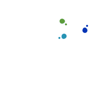
phương
Phỏng vấn trực tiếp:
Đánh giá kỹ năng, kinh
nghiệm, thái độ và động lực làm việc
Kiểm tra sức khỏe:
Yêu cầu ứng viên cung cấp
giấy khám sức khỏe từ cơ sở y tế uy tín
Kiểm tra tâm lý:
Đánh giá khả năng chịu áp lực,
tính kiên nhẫn và sự tận tâm
Xác minh thông tin:
Liên hệ với người tham
chiếu và kiểm tra quá trình làm việc trước đây
Chỉ khoảng 30% ứng viên vượt qua được quy trình
tuyển dụng nghiêm ngặt này, đảm bảo chúng tôi chỉ
chọn những người phù hợp nhất để phục vụ khách
hàng.
Chương Trình Đào