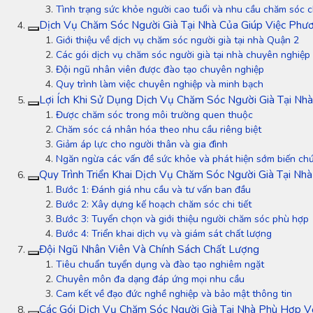
Tình trạng sức khỏe người cao tuổi và nhu cầu chăm sóc c
Dịch Vụ Chăm Sóc Người Già Tại Nhà Của Giúp Việc Ph
Giới thiệu về dịch vụ chăm sóc người già tại nhà Quận 2
Các gói dịch vụ chăm sóc người già tại nhà chuyên nghiệp
Đội ngũ nhân viên được đào tạo chuyên nghiệp
Quy trình làm việc chuyên nghiệp và minh bạch
Lợi Ích Khi Sử Dụng Dịch Vụ Chăm Sóc Người Già Tại Nh
Được chăm sóc trong môi trường quen thuộc
Chăm sóc cá nhân hóa theo nhu cầu riêng biệt
Giảm áp lực cho người thân và gia đình
Ngăn ngừa các vấn đề sức khỏe và phát hiện sớm biến ch
Quy Trình Triển Khai Dịch Vụ Chăm Sóc Người Già Tại Nh
Bước 1: Đánh giá nhu cầu và tư vấn ban đầu
Bước 2: Xây dựng kế hoạch chăm sóc chi tiết
Bước 3: Tuyển chọn và giới thiệu người chăm sóc phù hợp
Bước 4: Triển khai dịch vụ và giám sát chất lượng
Đội Ngũ Nhân Viên Và Chính Sách Chất Lượng
Tiêu chuẩn tuyển dụng và đào tạo nghiêm ngặt
Chuyên môn đa dạng đáp ứng mọi nhu cầu
Cam kết về đạo đức nghề nghiệp và bảo mật thông tin
Các Gói Dịch Vụ Chăm Sóc Người Già Tại Nhà Phù Hợp V