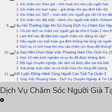
Gói chăm sóc theo giờ – linh hoạt cho nhu cầu ngắn hạn
Gói chăm sóc ban ngày – giải pháp cho gia đình bận rộn
Gói chăm sóc 24/7 – toàn diện cho người già cần hỗ trợ đặ
Gói chăm sóc đặc biệt – dành cho người mắc bệnh Alzheimer
Câu Hỏi Thường Gặp Khi Sử Dụng Dịch Vụ Chăm Sóc Ngư
Chi phí dịch vụ chăm sóc người già tại nhà ở Quận 2 như t
Làm thế nào để đảm bảo người chăm sóc đáng tin cậy?
Nếu người cao tuổi hoặc gia đình không hài lòng với người
Dịch vụ có linh hoạt khi nhu cầu chăm sóc thay đổi không?
Tại Sao Nên Chọn Giúp Việc Phương Nam Cho Dịch Vụ C
Hơn 10 năm kinh nghiệm và uy tín đã được khẳng định
Đội ngũ chuyên nghiệp, tận tâm và được đào tạo bài bản
Giải pháp toàn diện và cá nhân hóa cho từng đối tượng
Kết Luận: Đồng Hành Cùng Người Cao Tuổi Tại Quận 2
Giúp Việc Phương Nam - Dịch Vụ Chuyên Nghiệp & Tin Cậ
Dịch Vụ Chăm Sóc Người Già T