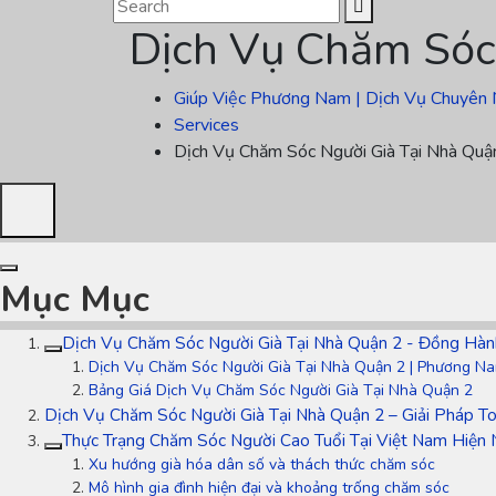
Dịch Vụ Chăm Sóc
Giúp Việc Phương Nam | Dịch Vụ Chuyên 
Services
Dịch Vụ Chăm Sóc Người Già Tại Nhà Quậ
Mục Mục
Dịch Vụ Chăm Sóc Người Già Tại Nhà Quận 2 - Đồng Hàn
Dịch Vụ Chăm Sóc Người Già Tại Nhà Quận 2 | Phương N
Bảng Giá Dịch Vụ Chăm Sóc Người Già Tại Nhà Quận 2
Dịch Vụ Chăm Sóc Người Già Tại Nhà Quận 2 – Giải Pháp T
Thực Trạng Chăm Sóc Người Cao Tuổi Tại Việt Nam Hiện 
Xu hướng già hóa dân số và thách thức chăm sóc
Mô hình gia đình hiện đại và khoảng trống chăm sóc