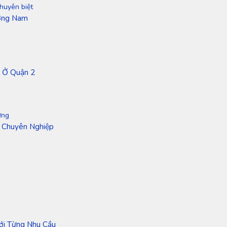
huyên biệt
ương Nam
à Ở Quận 2
ứng
à Chuyên Nghiệp
ới Từng Nhu Cầu