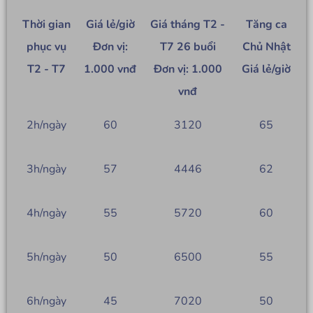
Thời gian
Giá lẻ/giờ
Giá tháng T2 -
Tăng ca
phục vụ
Đơn vị:
T7 26 buổi
Chủ Nhật
T2 - T7
1.000 vnđ
Đơn vị: 1.000
Giá lẻ/giờ
vnđ
2h/ngày
60
3120
65
3h/ngày
57
4446
62
4h/ngày
55
5720
60
5h/ngày
50
6500
55
6h/ngày
45
7020
50