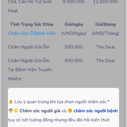
Chổ, Cần Hỗ Trợ Sinh
9.000.000
12.000.000
Hoạt
Tình Trạng Sức Khỏe
Giá/ngày
Giá/tháng
Chăm Sóc Ở Bệnh Viện
(VND/Ngày)
(VND/Tháng)
Chăm Người Già Ốm
500.000
The Deal
Chăm Người Già Ốm
600.000
The Deal
Tại Bệnh Viện Truyền
Nhiễm
Lưu ý quan trọng khi lựa chọn người chăm sóc *
Chăm sóc người già
và
chăm sóc người bệnh
tuy có nét tương đồng nhưng đều đòi hỏi
kiến thức