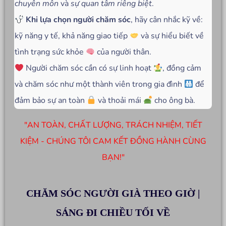
chuyên môn
và
sự quan tâm riêng biệt
.
Khi lựa chọn người chăm sóc
, hãy cân nhắc kỹ về:
kỹ năng y tế, khả năng giao tiếp
và sự hiểu biết về
tình trạng sức khỏe
của người thân.
Người chăm sóc cần có sự linh hoạt
, đồng cảm
và chăm sóc như một thành viên trong gia đình
để
đảm bảo sự an toàn
và thoải mái
cho ông bà.
"AN TOÀN, CHẤT LƯỢNG, TRÁCH NHIỆM, TIẾT
KIỆM - CHÚNG TÔI CAM KẾT ĐỒNG HÀNH CÙNG
BẠN!"
CHĂM SÓC NGƯỜI GIÀ THEO GIỜ |
SÁNG ĐI CHIỀU TỐI VỀ