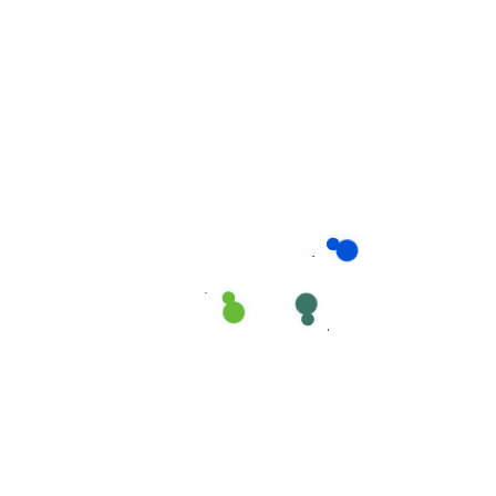
Các Dịch Vụ Chăm
Sóc Người Già Cao
Tuổi Tại Nhà Huyện
Nhà Bè
Dịch vụ chăm sóc
hàng ngày
Dịch vụ chăm sóc hàng ngày là gói dịch vụ cơ bản
nhất và cũng được nhiều gia đình tại Huyện Nhà Bè
lựa chọn. Đây là gói dịch vụ bao gồm các hoạt động
hỗ trợ người cao tuổi trong sinh hoạt thường ngày:
Hỗ trợ vệ sinh cá nhân:
Tắm rửa, thay quần áo,