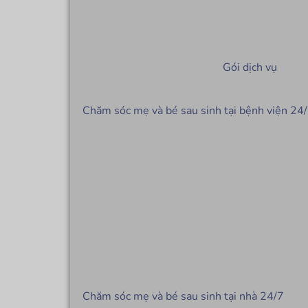
Gói dịch vụ
Chăm sóc mẹ và bé sau sinh tại bệnh viện 24
Chăm sóc mẹ và bé sau sinh tại nhà 24/7