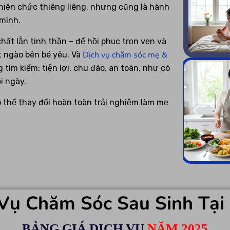
hiên chức thiêng liêng, nhưng cũng là hành
 mình.
ất lẫn tinh thần – để hồi phục trọn vẹn và
Dịch vụ chăm sóc mẹ &
 ngào bên bé yêu. Và
 tìm kiếm: tiện lợi, chu đáo, an toàn, như có
i ngày.
 thể thay đổi hoàn toàn trải nghiệm làm mẹ
 Vụ Chăm Sóc Sau Sinh Tại
BẢNG GIÁ DỊCH VỤ
NĂM 2025