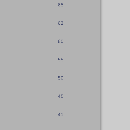
65
62
60
55
50
45
41