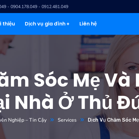
049 - 0904.178.049 - 0912.481.049
i thiệu
Dịch vụ gia đình
Liên hệ
ăm Sóc Mẹ Và 
ại Nhà Ở Thủ Đ
yên Nghiệp – Tin Cậy
Services
Dịch Vụ Chăm Sóc Mẹ