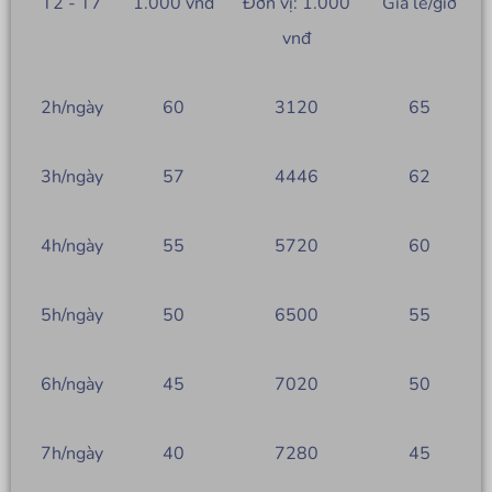
T2 - T7
1.000 vnđ
Đơn vị: 1.000
Giá lẻ/giờ
vnđ
2h/ngày
60
3120
65
3h/ngày
57
4446
62
4h/ngày
55
5720
60
5h/ngày
50
6500
55
6h/ngày
45
7020
50
7h/ngày
40
7280
45