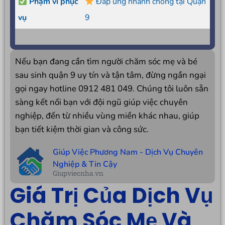
Phạm vi phục
Đáp ứng nhanh chóng tại Quận
vụ
9
Nếu bạn đang cần tìm người chăm sóc mẹ và bé
sau sinh quận 9 uy tín và tận tâm, đừng ngần ngại
gọi ngay hotline 0912 481 049. Chúng tôi luôn sẵn
sàng kết nối bạn với đội ngũ giúp việc chuyên
nghiệp, đến từ nhiều vùng miền khác nhau, giúp
bạn tiết kiệm thời gian và công sức.
Giúp Việc Phương Nam - Dịch Vụ Chuyên
Nghiệp & Tin Cậy
Giupviecnha.vn
Giá Trị Của Dịch Vụ
Chăm Sóc Mẹ Và