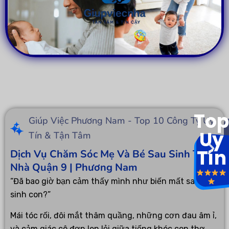
Top
Giúp Việc Phương Nam - Top 10 Công Ty Uy
Uy
Tín & Tận Tâm
Tín
Dịch Vụ Chăm Sóc Mẹ Và Bé Sau Sinh Tại
Nhà Quận 9 | Phương Nam
“Đã bao giờ bạn cảm thấy mình như biến mất sau khi
sinh con?”
Mái tóc rối, đôi mắt thâm quầng, những cơn đau âm ỉ,
và cảm giác cô đơn len lỏi giữa tiếng khóc con thơ…