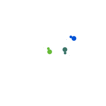
Các gói dịch vụ
chuyên biệt
gói dịch vụ
Giúp Việc Phương Nam cung cấp nhiều
chăm sóc mẹ và bé sau sinh
, được thiết kế linh hoạt để
đáp ứng nhu cầu đa dạng của các gia đình tại Tân
Phú:
1. Gói Chăm Sóc Cơ Bản
Thời gian: 8 giờ/ngày
Dịch vụ chăm sóc bé
: Tắm, thay tã, cho bú, ru ngủ
Dịch vụ hỗ trợ mẹ: Nấu các món ăn bổ dưỡng cho
mẹ, vệ sinh nhẹ nhàng khu vực sinh hoạt
Phù hợp với: Gia đình có người thân hỗ trợ thêm