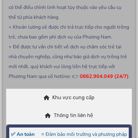
có thể điều chỉnh linh hoạt tùy thuộc vào yêu cầu cụ
thể từ phía khách hàng.
+ Khoản lương sẽ được chi trả trực tiếp cho người trông
trẻ, chưa bao gồm phí dịch vụ của Phương Nam.
+ Để được tư vấn chi tiết về dịch vụ chăm sóc trẻ tại
nhà chuyên nghiệp, cũng như báo giá dịch vụ trông trẻ
mới nhất, quý khách vui lòng liên hệ trực tiếp với
Phương Nam qua số hotline: 👉
0862.904.049 (24/7)
Khu vực cung cấp
Thông tin liên hệ
✅ An toàn
⭐ Đảm bảo môi trường và phương pháp