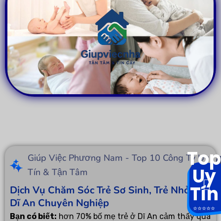
Top
Giúp Việc Phương Nam - Top 10 Công Ty Uy
Uy
Tín & Tận Tâm
Tín
Dịch Vụ Chăm Sóc Trẻ Sơ Sinh, Trẻ Nhỏ Tại
Dĩ An Chuyên Nghiệp
⭐️⭐️⭐️⭐️⭐️
Bạn có biết:
hơn 70% bố mẹ trẻ ở Dĩ An cảm thấy quá