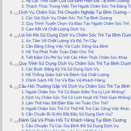
Áp Lực Thời Gian Của Gia Đình Hiện Đại Tại Bình Dương
Thách Thức Trong Việc Tìm Người Chăm Sóc Trẻ Đáng T
Dịch Vụ Chăm Sóc Trẻ Chuyên Nghiệp Tại Bình Dương –
Các Gói Dịch Vụ Chăm Sóc Trẻ Tại Bình Dương
Quy Trình Tuyển Chọn Và Đào Tạo Người Chăm Sóc Trẻ
Cam Kết Về Chất Lượng Dịch Vụ
Lợi Ích Khi Sử Dụng Dịch Vụ Chăm Sóc Trẻ Tại Bình Dư
An Tâm Về Chất Lượng Và Độ Tin Cậy
Cân Bằng Công Việc Và Cuộc Sống Gia Đình
Hỗ Trợ Phát Triển Toàn Diện Cho Trẻ
Tiết Kiệm Chi Phí So Với Các Hình Thức Chăm Sóc Khác
Quy Trình Sử Dụng Dịch Vụ Chăm Sóc Trẻ Tại Bình Dươ
Các Bước Đăng Ký Và Sử Dụng Dịch Vụ
Hệ Thống Giám Sát Và Đánh Giá Chất Lượng
Chính Sách Hỗ Trợ Và Bảo Vệ Khách Hàng
Câu Hỏi Thường Gặp Về Dịch Vụ Chăm Sóc Trẻ Tại Bìn
Người Chăm Sóc Trẻ Có Được Kiểm Tra Lý Lịch Không?
Dịch Vụ Chăm Sóc Trẻ Có Linh Hoạt Về Thời Gian Không
Làm Thế Nào Để Đảm Bảo An Toàn Cho Trẻ?
Người Chăm Sóc Trẻ Có Thể Hỗ Trợ Các Công Việc Khác
Cần Chuẩn Bị Gì Khi Bắt Đầu Sử Dụng Dịch Vụ?
Đánh Giá Và Phản Hồi Từ Khách Hàng Tại Bình Dương
Câu Chuyện Từ Các Gia Đình Đã Sử Dụng Dịch Vụ