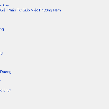
in Cậy
 Giải Pháp Từ Giúp Việc Phương Nam
ơng
ng
h Dương
?
 Không?