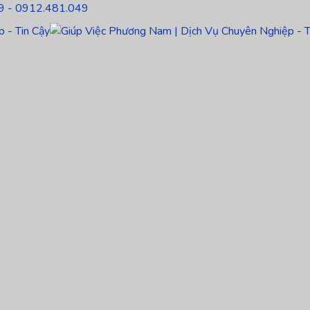
9 - 0912.481.049