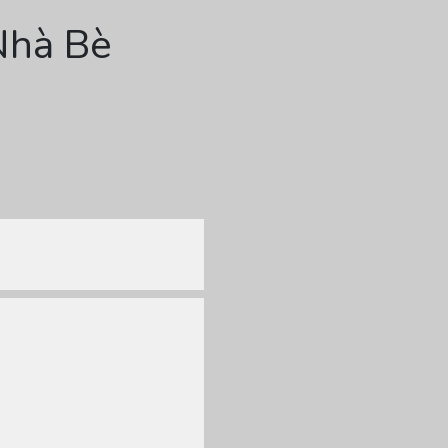
Nhà Bè