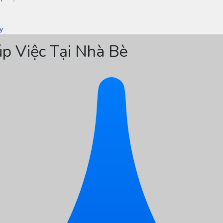
y
úp Việc Tại Nhà Bè