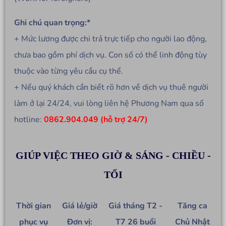
Ghi chú quan trọng:*
+ Mức lương được chi trả trực tiếp cho người lao động,
chưa bao gồm phí dịch vụ. Con số có thể linh động tùy
thuộc vào từng yêu cầu cụ thể.
+ Nếu quý khách cần biết rõ hơn về dịch vụ thuê người
làm ở lại 24/24, vui lòng liên hệ Phương Nam qua số
hotline:
0862.904.049 (hỗ trợ 24/7)
GIÚP VIỆC THEO GIỜ & SÁNG - CHIỀU -
TỐI
Thời gian
Giá lẻ/giờ
Giá tháng T2 -
Tăng ca
phục vụ
Đơn vị:
T7 26 buổi
Chủ Nhật