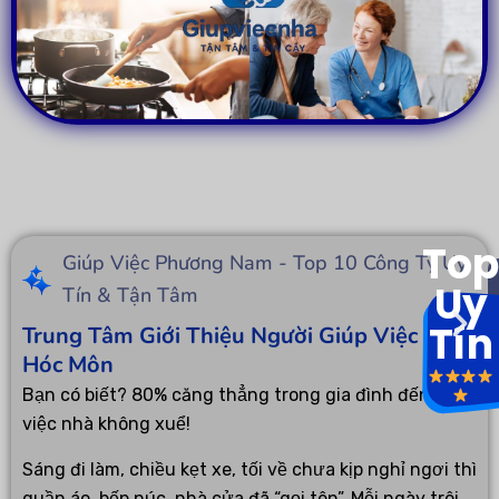
Top
Giúp Việc Phương Nam - Top 10 Công Ty Uy
Uy
Tín & Tận Tâm
Tín
Trung Tâm Giới Thiệu Người Giúp Việc Tại
Hóc Môn
Bạn có biết? 80% căng thẳng trong gia đình đến từ…
việc nhà không xuể!
Sáng đi làm, chiều kẹt xe, tối về chưa kịp nghỉ ngơi thì
quần áo, bếp núc, nhà cửa đã “gọi tên”. Mỗi ngày trôi