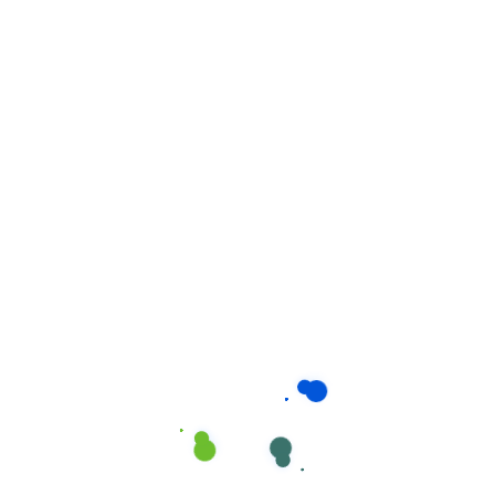
mình.
Tận tâm chu đáo: Công ty chăm sóc bé tại nhà Quận Tân Bình
Dịch Vụ Chăm Sóc
Em Bé Tại Tân Bình
Của Giúp Việc
Phương Nam
Đa dạng gói dịch vụ
chăm sóc trẻ theo