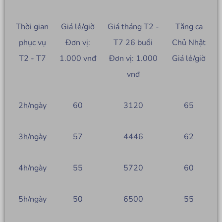
Thời gian
Giá lẻ/giờ
Giá tháng T2 -
Tăng ca
phục vụ
Đơn vị:
T7 26 buổi
Chủ Nhật
T2 - T7
1.000 vnđ
Đơn vị: 1.000
Giá lẻ/giờ
vnđ
2h/ngày
60
3120
65
3h/ngày
57
4446
62
4h/ngày
55
5720
60
5h/ngày
50
6500
55