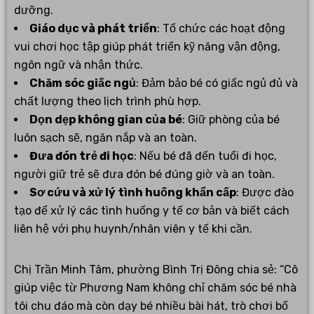
dưỡng.
Giáo dục và phát triển
: Tổ chức các hoạt động
vui chơi học tập giúp phát triển kỹ năng vận động,
ngôn ngữ và nhận thức.
Chăm sóc giấc ngủ
: Đảm bảo bé có giấc ngủ đủ và
chất lượng theo lịch trình phù hợp.
Dọn dẹp không gian của bé
: Giữ phòng của bé
luôn sạch sẽ, ngăn nắp và an toàn.
Đưa đón trẻ đi học
: Nếu bé đã đến tuổi đi học,
người giữ trẻ sẽ đưa đón bé đúng giờ và an toàn.
Sơ cứu và xử lý tình huống khẩn cấp
: Được đào
tạo để xử lý các tình huống y tế cơ bản và biết cách
liên hệ với phụ huynh/nhân viên y tế khi cần.
Chị Trần Minh Tâm, phường Bình Trị Đông chia sẻ: “Cô
giúp việc từ Phương Nam không chỉ chăm sóc bé nhà
tôi chu đáo mà còn dạy bé nhiều bài hát, trò chơi bổ