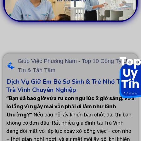
Top
Giúp Việc Phương Nam - Top 10 Công Ty Uy
Uy
Tín & Tận Tâm
Tín
Dịch Vụ Giữ Em Bé Sơ Sinh & Trẻ Nhỏ Tại
Trà Vinh Chuyên Nghiệp
⭐️⭐️⭐️⭐️⭐️
“Bạn đã bao giờ vừa ru con ngủ lúc 2 giờ sáng, vừa
lo lắng vì ngày mai vẫn phải đi làm như bình
thường?”
Nếu câu hỏi ấy khiến bạn chột dạ, thì bạn
không cô đơn đâu. Rất nhiều gia đình tại Trà Vinh
đang đối mặt với áp lực xoay xở công việc – con nhỏ
– thời gian nghỉ ngơi, và sự mệt mỏi ấy đôi khi khiến