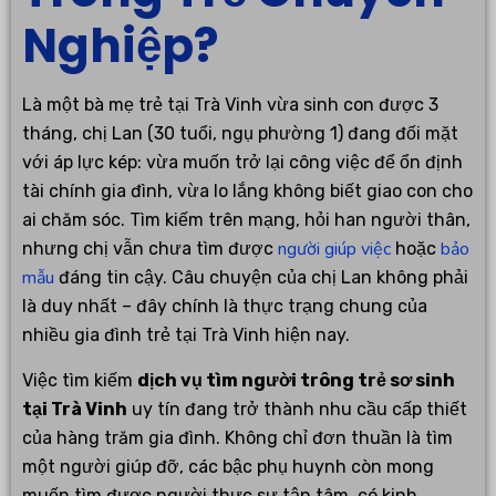
Nghiệp?
Là một bà mẹ trẻ tại Trà Vinh vừa sinh con được 3
tháng, chị Lan (30 tuổi, ngụ phường 1) đang đối mặt
với áp lực kép: vừa muốn trở lại công việc để ổn định
tài chính gia đình, vừa lo lắng không biết giao con cho
ai chăm sóc. Tìm kiếm trên mạng, hỏi han người thân,
người giúp việc
bảo
nhưng chị vẫn chưa tìm được
hoặc
mẫu
đáng tin cậy. Câu chuyện của chị Lan không phải
là duy nhất – đây chính là thực trạng chung của
nhiều gia đình trẻ tại Trà Vinh hiện nay.
Việc tìm kiếm
dịch vụ tìm người trông trẻ sơ sinh
tại Trà Vinh
uy tín đang trở thành nhu cầu cấp thiết
của hàng trăm gia đình. Không chỉ đơn thuần là tìm
một người giúp đỡ, các bậc phụ huynh còn mong
muốn tìm được người thực sự tận tâm, có kinh