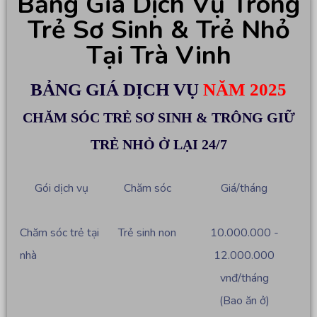
Bảng Giá Dịch Vụ Trông
Trẻ Sơ Sinh & Trẻ Nhỏ
Tại Trà Vinh
BẢNG GIÁ DỊCH VỤ
NĂM 2025
CHĂM SÓC TRẺ SƠ SINH & TRÔNG GIỮ
TRẺ NHỎ Ở LẠI 24/7
Gói dịch vụ
Chăm sóc
Giá/tháng
Chăm sóc trẻ tại
Trẻ sinh non
10.000.000 -
nhà
12.000.000
vnđ/tháng
(Bao ăn ở)