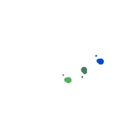
Các Hoạt Động Và
Chương Trình Chăm
Sóc Được Cung Cấp
Người trông trẻ của Giúp Việc Phương Nam không chỉ
đơn thuần là “trông nom” mà còn thực hiện nhiều
hoạt động phát triển toàn diện cho trẻ:
Chăm sóc cơ bản:
Đảm bảo vệ sinh, dinh dưỡng,
giấc ngủ và các nhu cầu cơ bản khác của trẻ.
Hoạt động giáo dục:
Thực hiện các trò chơi và
hoạt động giúp phát triển trí tuệ, vận động, ngôn ngữ
theo độ tuổi.
Hướng dẫn học tập:
Hỗ trợ trẻ làm bài tập về nhà,
ôn tập và chuẩn bị cho các bài kiểm tra.