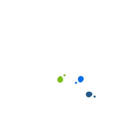
tật, trẻ cần chế độ dinh dưỡng đặc biệt, hoặc trẻ
đang trong quá trình điều trị y tế. Giúp Việc Phương
Nam có đội ngũ nhân viên được đào tạo đặc biệt để
đáp ứng những nhu cầu này.
Lợi Ích Khi Sử Dụng
Dịch Vụ Trông Trẻ
Chuyên Nghiệp
Việc lựa chọn dịch vụ trông trẻ chuyên nghiệp mang
lại nhiều lợi ích vượt trội so với các phương án thông
thường:
Đối với phụ huynh:
An tâm tuyệt đối khi con được chăm sóc bởi người