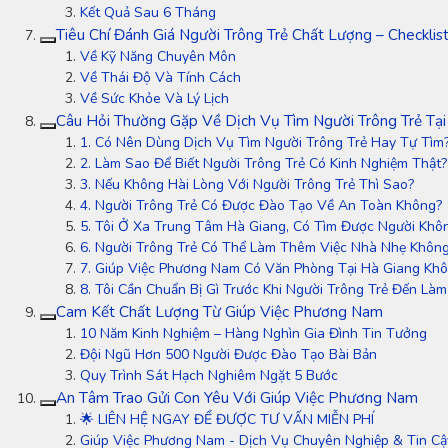
Kết Quả Sau 6 Tháng
Tiêu Chí Đánh Giá Người Trông Trẻ Chất Lượng – Checkli
Về Kỹ Năng Chuyên Môn
Về Thái Độ Và Tính Cách
Về Sức Khỏe Và Lý Lịch
Câu Hỏi Thường Gặp Về Dịch Vụ Tìm Người Trông Trẻ Tại
1. Có Nên Dùng Dịch Vụ Tìm Người Trông Trẻ Hay Tự Tìm
2. Làm Sao Để Biết Người Trông Trẻ Có Kinh Nghiệm Thật?
3. Nếu Không Hài Lòng Với Người Trông Trẻ Thì Sao?
4. Người Trông Trẻ Có Được Đào Tạo Về An Toàn Không?
5. Tôi Ở Xa Trung Tâm Hà Giang, Có Tìm Được Người Khô
6. Người Trông Trẻ Có Thể Làm Thêm Việc Nhà Nhẹ Khôn
7. Giúp Việc Phương Nam Có Văn Phòng Tại Hà Giang Kh
8. Tôi Cần Chuẩn Bị Gì Trước Khi Người Trông Trẻ Đến Làm
Cam Kết Chất Lượng Từ Giúp Việc Phương Nam
10 Năm Kinh Nghiệm – Hàng Nghìn Gia Đình Tin Tưởng
Đội Ngũ Hơn 500 Người Được Đào Tạo Bài Bản
Quy Trình Sát Hạch Nghiêm Ngặt 5 Bước
An Tâm Trao Gửi Con Yêu Với Giúp Việc Phương Nam
🌟 LIÊN HỆ NGAY ĐỂ ĐƯỢC TƯ VẤN MIỄN PHÍ
Giúp Việc Phương Nam - Dịch Vụ Chuyên Nghiệp & Tin Cậ