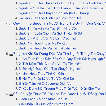
Người Trông Trẻ Theo Giờ – Linh Hoạt Cho Gia Đình Bận 
Người Giữ Em Bé Toàn Thời Gian – Chăm Sóc Chuyên Sâu
Người Trông Trẻ Chuyên Sơ Sinh (0-12 Tháng)
So Sánh Các Loại Hình Dịch Vụ Trông Trẻ
Quy Trình 5 Bước Tìm Người Trông Trẻ Uy Tín Qua Giúp 
Bước 1 – Tư Vấn Và Xác Định Nhu Cầu
Bước 2 – Tuyển Chọn Và Giới Thiệu Hồ Sơ
Bước 3 – Phỏng Vấn Và Làm Việc Thử
Bước 4 – Thỏa Thuận Và Ký Kết
Bước 5 – Theo Dõi Và Hỗ Trợ Liên Tục
7 Lợi Ích Khi Sử Dụng Dịch Vụ Tìm Người Trông Trẻ Chuy
1. An Toàn Được Đảm Bảo Qua Quy Trình Sát Hạch Nghi
2. Tiết Kiệm Thời Gian So Với Tự Tìm Kiếm
3. Đội Ngũ Được Đào Tạo Chuyên Nghiệp
4. Linh Hoạt Thay Thế Khi Cần
5. Hỗ Trợ Pháp Lý Và Tư Vấn Chế Độ
6. Yên Tâm Về Chất Lượng Dịch Vụ
7. Xây Dựng Môi Trường Phát Triển Toàn Diện Cho Trẻ
Câu Chuyện Thực Tế: Chị Lan Tìm Được Người Trông Con 
Hoàn Cảnh Và Khó Khăn Ban Đầu
Giải Pháp Từ Giúp Việc Phương Nam