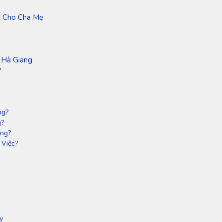
st Cho Cha Mẹ
 Hà Giang
?
ng?
g?
ông?
 Việc?
y