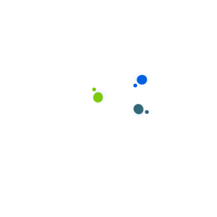
Tuyển chọn kỹ lưỡng: Dịch vụ tìm người trông trẻ sơ sinh uy tín
tại Điện Biên
Các Loại Hình Dịch
Vụ Tìm Người
Trông Trẻ Tại Điện
Biên
Mỗi gia đình có hoàn cảnh và nhu cầu khác nhau, do
đó Giúp Việc Phương Nam cung cấp nhiều loại hình
dịch vụ linh hoạt để phụ huynh có thể lựa chọn phù