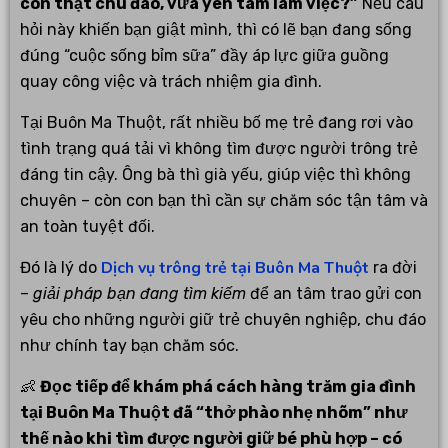
con thật chu đáo, vừa yên tâm làm việc?”
Nếu câu
hỏi này khiến bạn giật mình, thì có lẽ bạn đang sống
đúng “cuộc sống bỉm sữa” đầy áp lực giữa guồng
quay công việc và trách nhiệm gia đình.
Tại Buôn Ma Thuột, rất nhiều bố mẹ trẻ đang rơi vào
tình trạng quá tải vì không tìm được người trông trẻ
đáng tin cậy. Ông bà thì già yếu, giúp việc thì không
chuyên – còn con bạn thì cần sự chăm sóc tận tâm và
an toàn tuyệt đối.
Dịch vụ trông trẻ tại Buôn Ma Thuột
Đó là lý do
ra đời
–
giải pháp bạn đang tìm kiếm
để an tâm trao gửi con
yêu cho những người giữ trẻ chuyên nghiệp, chu đáo
như chính tay bạn chăm sóc.
👶
Đọc tiếp để khám phá cách hàng trăm gia đình
tại Buôn Ma Thuột đã “thở phào nhẹ nhõm” như
thế nào khi tìm được người giữ bé phù hợp – có