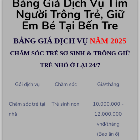
Bảng Giá Dịch Vụ Tìm
Người Trông Trẻ, Giữ
Em Bé Tại Bến Tre
BẢNG GIÁ DỊCH VỤ
NĂM 2025
CHĂM SÓC TRẺ SƠ SINH & TRÔNG GIỮ
TRẺ NHỎ Ở LẠI 24/7
Gói dịch vụ
Chăm sóc
Giá/tháng
Chăm sóc trẻ tại
Trẻ sinh non
10.000.000 -
nhà
12.000.000
vnđ/tháng
(Bao ăn ở)