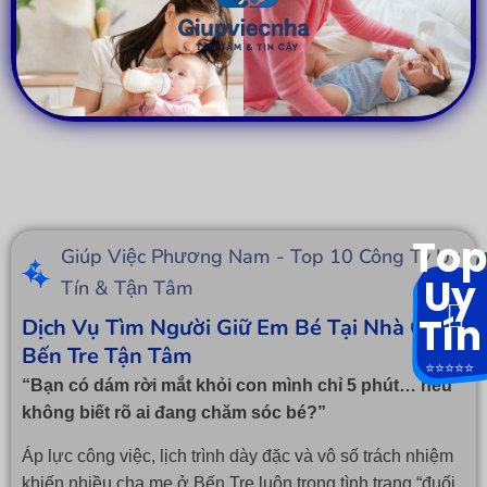
Top
Giúp Việc Phương Nam - Top 10 Công Ty Uy
Uy
Tín & Tận Tâm
Tín
Dịch Vụ Tìm Người Giữ Em Bé Tại Nhà Ở
Bến Tre Tận Tâm
⭐️⭐️⭐️⭐️⭐️
“Bạn có dám rời mắt khỏi con mình chỉ 5 phút… nếu
không biết rõ ai đang chăm sóc bé?”
Áp lực công việc, lịch trình dày đặc và vô số trách nhiệm
khiến nhiều cha mẹ ở Bến Tre luôn trong tình trạng “đuối