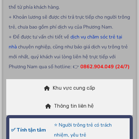
thể từ phía khách hàng.
+ Khoản lương sẽ được chi trả trực tiếp cho người trông
trẻ, chưa bao gồm phí dịch vụ của Phương Nam.
+ Để được tư vấn chi tiết về
dịch vụ chăm sóc trẻ tại
nhà
chuyên nghiệp, cũng như báo giá dịch vụ trông trẻ
mới nhất, quý khách vui lòng liên hệ trực tiếp với
Phương Nam qua số hotline: 👉
0862.904.049 (24/7)
Khu vực cung cấp
Thông tin liên hệ
⭐ Người trông trẻ có trách
✅ Tính tận tâm
nhiệm, yêu trẻ