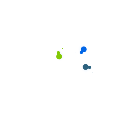
hồi sức khỏe, giảm nguy cơ trầm cảm sau sinh, cải
thiện sức khỏe tinh thần.
Nhận được tư vấn và hỗ trợ:
Người chăm sóc có
kinh nghiệm có thể chia sẻ những mẹo hay, tư vấn về
dinh dưỡng và sức khỏe cho trẻ.
📞 Bạn đang tìm kiếm giải pháp chăm sóc trẻ
an tâm và chuyên nghiệp?
Liên hệ ngay Giúp Việc Phương Nam để được
tư vấn miễn phí:
0862.904.049
Đào tạo bài bản: Tìm người chăm sóc trẻ sơ sinh tại nhà uy tín