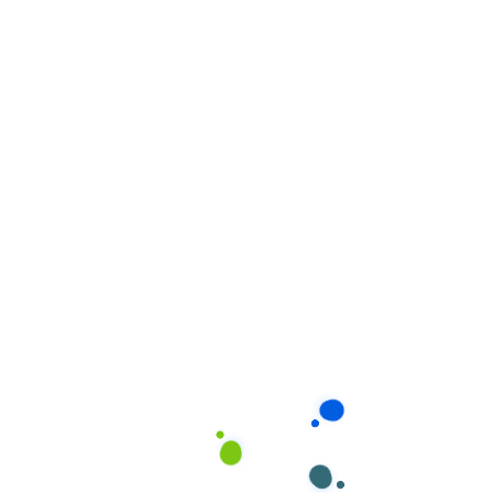
theo giờ
giờ/ngày
cần hỗ trợ
phí
thêm
Chăm sóc
Chăm sóc
Trẻ sơ sinh,
toàn diện,
toàn thời
24/7
cha mẹ bận
kể cả ban
gian (ở lại)
rộn
đêm
Chăm sóc
Gia đình cần
Chuyên
8-12
toàn thời
không gian
nghiệp, ổn
giờ/ngày
gian (đi về)
riêng tư
định
Tập trung
Chăm sóc
20:00 –
Mẹ mới sinh,
vào giấc
ban đêm
6:00
cần nghỉ ngơi
ngủ của trẻ