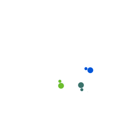
trẻ
Kỹ thuật sơ cứu cơ bản và xử lý tình huống khẩn
cấp
Các biện pháp phòng ngừa tai nạn và đảm bảo an
toàn tại nhà
Chăm sóc dinh dưỡng theo từng giai đoạn phát
triển
Những kiến thức và kỹ năng chuyên môn này giúp
đảm bảo trẻ được chăm sóc trong môi trường an
toàn, khoa học, giảm thiểu rủi ro sức khỏe và tai nạn
thường gặp.
Đáp ứng linh hoạt: Tìm người chăm sóc trẻ em tại Tam Điệp phù
hợp nhu cầu