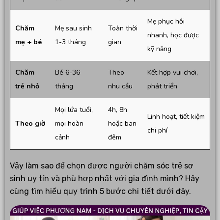
Mẹ phục hồi
Chăm
Mẹ sau sinh
Toàn thời
nhanh, học được
mẹ + bé
1-3 tháng
gian
kỹ năng
Chăm
Bé 6-36
Theo
Kết hợp vui chơi,
trẻ nhỏ
tháng
nhu cầu
phát triển
Mọi lứa tuổi,
4h, 8h
Linh hoạt, tiết kiệm
Theo giờ
mọi hoàn
hoặc ban
chi phí
cảnh
đêm
Vậy làm sao để chọn được người chăm sóc trẻ sơ
sinh uy tín và phù hợp nhất với gia đình mình? Hãy
cùng tìm hiểu quy trình 5 bước chi tiết dưới đây.