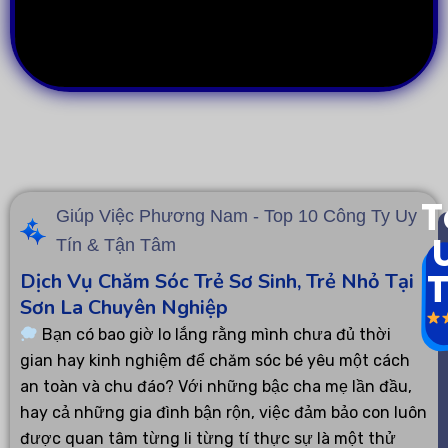
T
Giúp Việc Phương Nam - Top 10 Công Ty Uy
Tín & Tận Tâm
T
Dịch Vụ Chăm Sóc Trẻ Sơ Sinh, Trẻ Nhỏ Tại
Sơn La Chuyên Nghiệp
Bạn có bao giờ lo lắng rằng mình chưa đủ thời
gian hay kinh nghiệm để chăm sóc bé yêu một cách
an toàn và chu đáo? Với những bậc cha mẹ lần đầu,
hay cả những gia đình bận rộn, việc đảm bảo con luôn
được quan tâm từng li từng tí thực sự là một thử