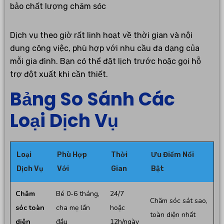
bảo chất lượng chăm sóc
Dịch vụ theo giờ rất linh hoạt về thời gian và nội
dung công việc, phù hợp với nhu cầu đa dạng của
mỗi gia đình. Bạn có thể đặt lịch trước hoặc gọi hỗ
trợ đột xuất khi cần thiết.
Bảng So Sánh Các
Loại Dịch Vụ
Loại
Phù Hợp
Thời
Ưu Điểm Nổi
Dịch Vụ
Với
Gian
Bật
Chăm
Bé 0-6 tháng,
24/7
Chăm sóc sát sao,
sóc toàn
cha mẹ lần
hoặc
toàn diện nhất
diện
đầu
12h/ngày