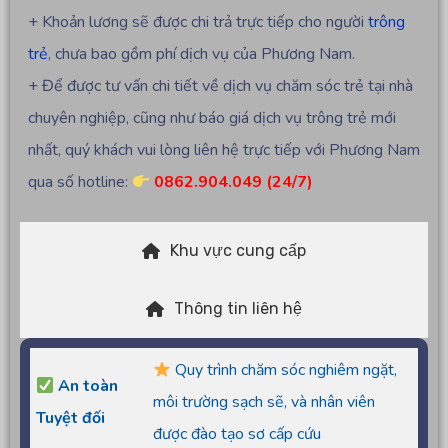
+ Khoản lương sẽ được chi trả trực tiếp cho người
trông
trẻ
, chưa bao gồm phí dịch vụ của Phương Nam.
+ Để được tư vấn chi tiết về dịch vụ chăm sóc trẻ tại nhà
chuyên nghiệp, cũng như báo giá dịch vụ trông trẻ mới
nhất, quý khách vui lòng liên hệ trực tiếp với Phương Nam
qua số hotline:
0862.904.049 (24/7)
Khu vực cung cấp
Thông tin liên hệ
Quy trình chăm sóc nghiêm ngặt,
An toàn
môi trường sạch sẽ, và nhân viên
Tuyệt đối
được đào tạo sơ cấp cứu