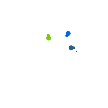
Đây là gói dịch vụ được thiết kế đặc biệt cho các gia
đình có em bé từ 0-12 tháng tuổi. Nhân viên chăm
sóc sẽ hỗ trợ:
Vệ sinh cá nhân cho bé (tắm, thay tã, vệ sinh hàng
ngày)
Cho bé bú sữa mẹ hoặc sữa công thức theo lịch
Theo dõi giấc ngủ và sức khỏe của bé
Massage và kích thích phát triển vận động
Vệ sinh đồ dùng của bé (bình sữa, đồ chơi, quần
áo)
2. Dịch vụ chăm sóc trẻ
nhỏ (1-3 tuổi)
Gói dịch vụ dành cho các bé trong giai đoạn phát