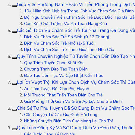
Giúp Việc Phương Nam – Đơn Vị Tiên Phong Trong Dịch 
10+ Năm Kinh Nghiệm Trong Lĩnh Vực Chăm Sóc Gia Đình
Đội Ngũ Chuyên Viên Chăm Sóc Trẻ Được Đào Tạo Bài Bả
Cam Kết Chất Lượng Và An Toàn Hàng Đầu
Các Gói Dịch Vụ Chăm Sóc Trẻ Tại Nha Trang Đa Dạng Và
Dịch Vụ Chăm Sóc Trẻ Sơ Sinh (0-12 Tháng)
Dịch Vụ Chăm Sóc Trẻ Nhỏ (1-5 Tuổi)
Dịch Vụ Chăm Sóc Trẻ Theo Giờ/Theo Nhu Cầu
Quy Trình Chuyên Nghiệp Từ Tuyển Chọn Đến Đào Tạo Nh
Quy Trình Tuyển Chọn Khắt Khe
Chương Trình Đào Tạo Toàn Diện
Đào Tạo Liên Tục Và Cập Nhật Kiến Thức
Lợi Ích Vượt Trội Khi Lựa Chọn Dịch Vụ Chăm Sóc Trẻ C
An Tâm Tuyệt Đối Cho Phụ Huynh
Môi Trường Phát Triển Toàn Diện Cho Trẻ
Giải Phóng Thời Gian Và Giảm Áp Lực Cho Gia Đình
Chia Sẻ Từ Phụ Huynh Đã Sử Dụng Dịch Vụ Chăm Sóc Trẻ
Câu Chuyện Từ Các Gia Đình Hài Lòng
Những Chuyển Biến Tích Cực Mang Lại Cho Trẻ
Quy Trình Đăng Ký Và Sử Dụng Dịch Vụ Đơn Giản, Thuận 
Các Bước Đăng Ký Dịch Vụ