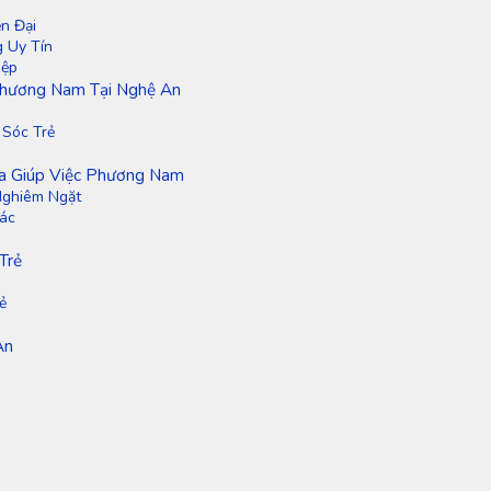
n Đại
 Uy Tín
iệp
 Phương Nam Tại Nghệ An
Sóc Trẻ
ủa Giúp Việc Phương Nam
Nghiêm Ngặt
hác
Trẻ
ẻ
An