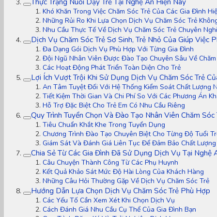
Thực Trạng Nuôi Dạy Trẻ Tại Nghệ An Hiện Nay
Khó Khăn Trong Việc Chăm Sóc Trẻ Của Các Gia Đình Hiệ
Những Rủi Ro Khi Lựa Chọn Dịch Vụ Chăm Sóc Trẻ Không
Nhu Cầu Thực Tế Về Dịch Vụ Chăm Sóc Trẻ Chuyên Ngh
Dịch Vụ Chăm Sóc Trẻ Sơ Sinh, Trẻ Nhỏ Của Giúp Việc
Đa Dạng Gói Dịch Vụ Phù Hợp Với Từng Gia Đình
Đội Ngũ Nhân Viên Được Đào Tạo Chuyên Sâu Về Chăm 
Các Hoạt Động Phát Triển Toàn Diện Cho Trẻ
Lợi Ích Vượt Trội Khi Sử Dụng Dịch Vụ Chăm Sóc Trẻ C
An Tâm Tuyệt Đối Với Hệ Thống Kiểm Soát Chất Lượng 
Tiết Kiệm Thời Gian Và Chi Phí So Với Các Phương Án K
Hỗ Trợ Đặc Biệt Cho Trẻ Em Có Nhu Cầu Riêng
Quy Trình Tuyển Chọn Và Đào Tạo Nhân Viên Chăm Sóc 
Tiêu Chuẩn Khắt Khe Trong Tuyển Dụng
Chương Trình Đào Tạo Chuyên Biệt Cho Từng Độ Tuổi Tr
Giám Sát Và Đánh Giá Liên Tục Để Đảm Bảo Chất Lượng
Chia Sẻ Từ Các Gia Đình Đã Sử Dụng Dịch Vụ Tại Nghệ 
Câu Chuyện Thành Công Từ Các Phụ Huynh
Kết Quả Khảo Sát Mức Độ Hài Lòng Của Khách Hàng
Những Câu Hỏi Thường Gặp Về Dịch Vụ Chăm Sóc Trẻ
Hướng Dẫn Lựa Chọn Dịch Vụ Chăm Sóc Trẻ Phù Hợp
Các Yếu Tố Cần Xem Xét Khi Chọn Dịch Vụ
Cách Đánh Giá Nhu Cầu Cụ Thể Của Gia Đình Bạn