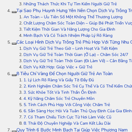
Những Thách Thức Khi Tự Tìm Kiếm Người Giữ Trẻ
Tại Sao Phụ Huynh Hưng Yên Nên Chọn Dịch Vụ Trông T
An Toàn – Ưu Tiên Số Một Không Thể Thương Lượng
Chất Lượng Chăm Sóc Toàn Diện – Giúp Bé Phát Triển Vượ
Tiết Kiệm Thời Gian Và Năng Lượng Cho Gia Đình
Minh Bạch Và Có Trách Nhiệm Pháp Lý Rõ Ràng
Các Loại Hình Dịch Vụ Trông Trẻ Phù Hợp Với Từng Nhu 
Dịch Vụ Giữ Trẻ Theo Giờ – Linh Hoạt Và Tiết Kiệm
Dịch Vụ Giữ Trẻ Toàn Thời Gian (Ở Lại) – Chăm Sóc 24/7
Dịch Vụ Giữ Trẻ Toàn Thời Gian (Đi Làm Về) – Cân Bằng Ti
Dịch Vụ Kết Hợp: Giúp Việc + Giữ Trẻ
8 Tiêu Chí Vàng Để Chọn Người Giữ Trẻ An Toàn
1. Lý Lịch Rõ Ràng Và Giấy Tờ Đầy Đủ
2. Kinh Nghiệm Chăm Sóc Trẻ Cụ Thể Và Có Thể Kiểm Ch
3. Sức Khỏe Tốt Và Tinh Thần Ổn Định
4. Kỹ Năng Chăm Sóc Trẻ Chuyên Môn
5. Tính Cách Phù Hợp Với Công Việc Chăm Trẻ
6. Sẵn Sàng Học Hỏi Và Tuân Thủ Quy Định Của Gia Đình
7. Có Tham Chiếu Tích Cực Từ Nơi Làm Việc Cũ
8. Thái Độ Chuyên Nghiệp Và Cam Kết Lâu Dài
Quy Trình 6 Bước Minh Bạch Tại Giúp Việc Phương Nam