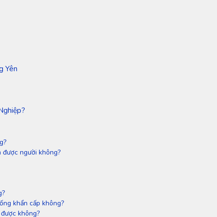
g Yên
Nghiệp?
g?
ìm được người không?
g?
huống khẩn cấp không?
có được không?