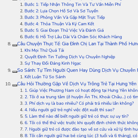
Bước 1: Tiếp Nhận Thông Tin Và Tư Vấn Miễn Phí
Bước 2: Lựa Chọn Hồ Sơ Và Sơ Tuyển
Bước 3: Phỏng Vấn Và Gặp Mặt Trực Tiếp
Bước 4: Thỏa Thuận Và Ký Cam Kết
Bước 5: Giai Đoạn Thử Việc Và Đánh Giá
Bước 6: Hỗ Trợ Lâu Dài Và Chăm Sóc Khách Hàng
Câu Chuyện Thực Tế: Gia Đình Chị Lan Tại Thành Phố Hưn
Khi Mọi Thứ Quá Tải
Quyết Định Tin Tưởng Dịch Vụ Chuyên Nghiệp
Sự Thay Đổi Đáng Kinh Ngạc
So Sánh: Tự Tìm Người Quen Hay Dùng Dịch Vụ Chuyên 
Kết Luận Từ So Sánh
Câu Hỏi Thường Gặp Về Dịch Vụ Trông Trẻ Tại Hưng Yên
1. Giúp Việc Phương Nam có hoạt động tại Hưng Yên khôn
2. Tôi ở xa trung tâm (ở huyện Ân Thi, Khoái Châu…) có t
3. Phí dịch vụ là bao nhiêu? Có phải trả nhiều lần không?
4. Nếu người giữ trẻ nghỉ việc đột xuất thì sao?
5. Làm thế nào để biết người giữ trẻ có thực sự uy tín?
6. Tôi có thể thử việc trước khi quyết định chính thức khôn
7. Người giữ trẻ có được đào tạo về sơ cứu và xử lý tình 
8. Tôi cần người giữ hai bé cùng lúc (3 tuổi và 6 tháng), 