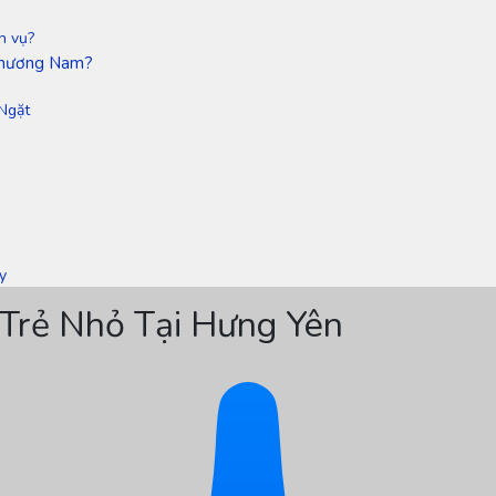
h vụ?
 Phương Nam?
Ngặt
y
 Trẻ Nhỏ Tại Hưng Yên