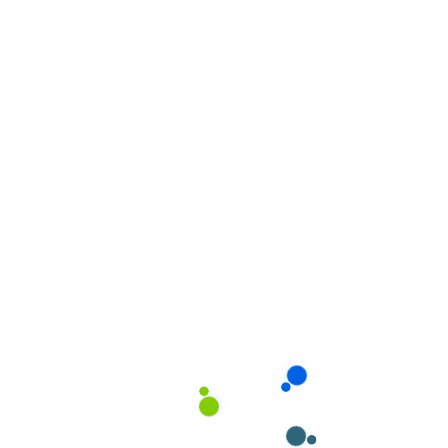
Được áp dụng các phương pháp chăm sóc khoa
học, hiện đại
Được đảm bảo an toàn, vệ sinh và dinh dưỡng hợp
lý
Được kích thích phát triển thể chất và trí tuệ đúng
cách
Hình thành nền tảng tâm lý tích cực và mối quan
hệ xã hội lành mạnh
Phát hiện sớm các vấn đề về sức khỏe và phát
triển
Đối với cha mẹ:
Yên tâm công tác, giảm stress và lo lắng
Có thêm thời gian nghỉ ngơi và chăm sóc bản thân
Được tư vấn và hỗ trợ bởi người có chuyên môn