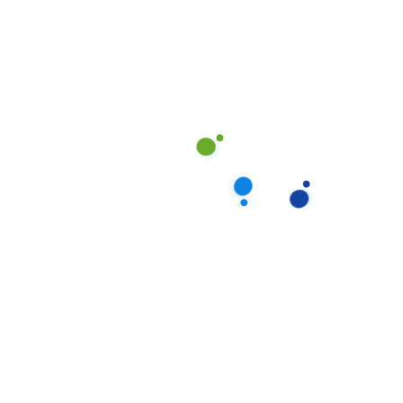
Ở độ tuổi này, trẻ cần được chuẩn bị kỹ năng cho việc
đi học và hòa nhập xã hội. Dịch vụ của chúng tôi bao
gồm:
Đưa đón trẻ đi học:
Đảm bảo an toàn trên đường
đi
Hỗ trợ học tập:
Giúp trẻ làm bài tập, ôn luyện
Dạy trẻ các kỹ năng sống:
Tự phục vụ, giao tiếp,
ứng xử
Tổ chức các hoạt động sáng tạo:
Vẽ, nặn đất
sét, cắt dán, âm nhạc
Chăm sóc dinh dưỡng:
Chuẩn bị bữa ăn cân đối,
đầy đủ chất
Hướng dẫn vệ sinh cá nhân:
Rèn luyện thói quen
vệ sinh tốt
Đặc Điểm Nổi Bật Của