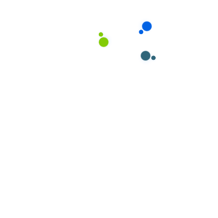
ngon hơn và ít quấy khóc hơn.”
Kỹ thuật massage chuẩn y khoa: Massage trẻ sơ sinh Tân Phú
Dịch Vụ Tắm Bé Tại
Nhà, Massage Cho
Trẻ Sơ Sinh Tân
Phú Từ Giúp Việc
Phương Nam
Giới Thiệu Về Dịch Vụ