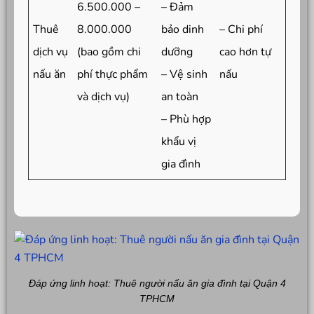
6.500.000 –
– Đảm
Thuê
8.000.000
bảo dinh
– Chi phí
dịch vụ
(bao gồm chi
dưỡng
cao hơn tự
nấu ăn
phí thực phẩm
– Vệ sinh
nấu
và dịch vụ)
an toàn
– Phù hợp
khẩu vị
gia đình
Đáp ứng linh hoạt: Thuê người nấu ăn gia đình tại Quận 4
TPHCM