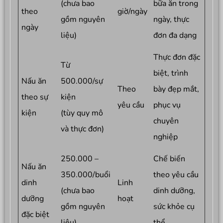
(chưa bao
bữa ăn trong
theo
giờ/ngày
gồm nguyên
ngày, thực
ngày
liệu)
đơn đa dạng
Thực đơn đặc
Từ
biệt, trình
Nấu ăn
500.000/sự
Theo
bày đẹp mắt,
theo sự
kiện
yêu cầu
phục vụ
kiện
(tùy quy mô
chuyên
và thực đơn)
nghiệp
250.000 –
Chế biến
Nấu ăn
350.000/buổi
theo yêu cầu
dinh
Linh
(chưa bao
dinh dưỡng,
dưỡng
hoạt
gồm nguyên
sức khỏe cụ
đặc biệt
liệu)
thể