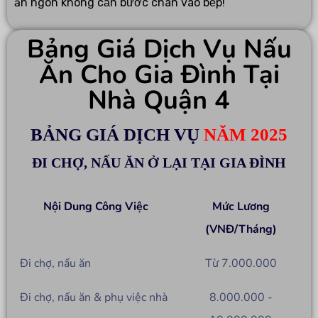
ăn ngon không cần bước chân vào bếp!
Bảng Giá Dịch Vụ Nấu
Ăn Cho Gia Đình Tại
Nhà Quận 4
BẢNG GIÁ DỊCH VỤ
NĂM 2025
ĐI CHỢ, NẤU ĂN Ở LẠI TẠI GIA ĐÌNH
Nội Dung Công Việc
Mức Lương
(VNĐ/Tháng)
Đi chợ, nấu ăn
Từ 7.000.000
Đi chợ, nấu ăn & phụ việc nhà
8.000.000 -