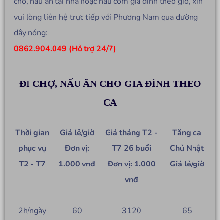
chợ, nấu ăn tại nhà hoặc nấu cơm gia đình theo giờ, xin
vui lòng liên hệ trực tiếp với Phương Nam qua đường
dây nóng:
0862.904.049 (Hỗ trợ 24/7)
ĐI CHỢ, NẤU ĂN CHO GIA ĐÌNH THEO
CA
Thời gian
Giá lẻ/giờ
Giá tháng T2 -
Tăng ca
phục vụ
Đơn vị:
T7 26 buổi
Chủ Nhật
T2 - T7
1.000 vnđ
Đơn vị: 1.000
Giá lẻ/giờ
vnđ
2h/ngày
60
3120
65