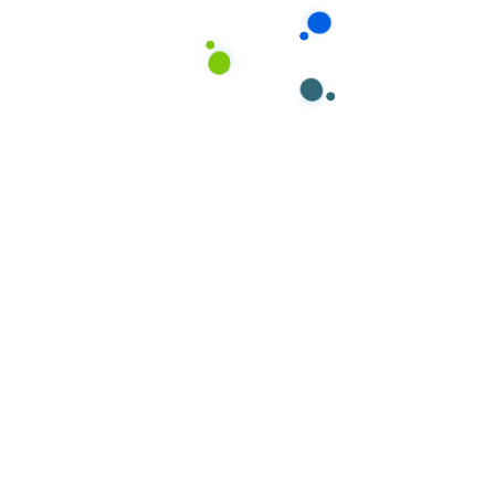
6h-16h)
Về nhà riêng sau giờ làm việc
Có lịch trình và công việc cụ thể
Phù hợp với:
Gia đình có không gian hạn chế, cần hỗ
trợ toàn diện trong giờ hành chính nhưng không yêu
cầu ở lại qua đêm.
4. Dịch Vụ Giúp Việc
Kết Hợp Nấu Ăn Gia
Đình
Đây là dịch vụ đặc biệt dành cho các gia đình quan
tâm đến dinh dưỡng, muốn có bữa ăn gia đình ngon
miệng, đa dạng và vệ sinh an toàn thực phẩm.