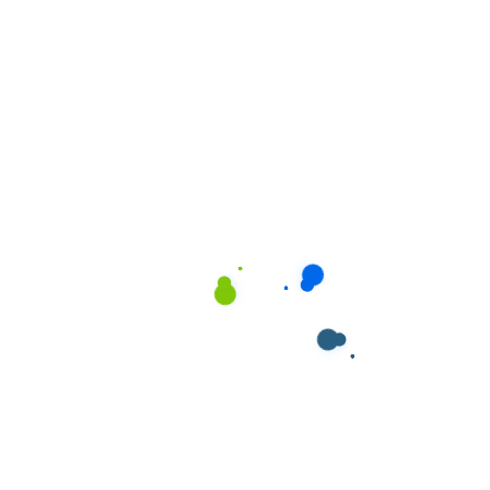
Nhắc nhở uống thuốc đúng giờ
Đưa đi khám bệnh định kỳ (nếu cần)
Chăm sóc trẻ em:
Cho trẻ ăn uống, tắm rửa, thay quần áo
Đưa đón trẻ đi học
Vui chơi, kể chuyện, đọc sách
Hỗ trợ học tập cơ bản
Đảm bảo môi trường an toàn cho trẻ
Nhân viên chăm sóc của Giúp Việc Phương Nam đều
được đào tạo chuyên biệt về kỹ năng chăm sóc, sơ
cứu cơ bản và tâm lý lứa tuổi, đảm bảo người thân
của bạn luôn nhận được sự chăm sóc tốt nhất.
Dịch Vụ Vệ Sinh Nhà