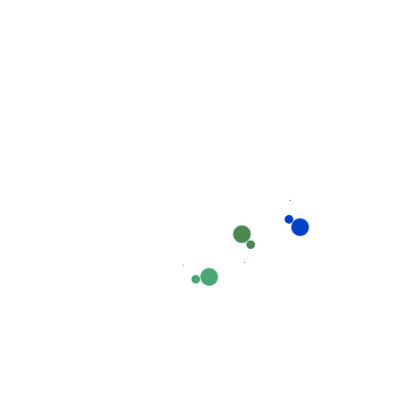
hợp với tình trạng sức khỏe và khẩu vị của người cao
tuổi.
Đặc biệt, dịch vụ chăm sóc người già tại Thanh Hóa
của chúng tôi có thể tùy chỉnh theo từng trường hợp
cụ thể, dù là người già khỏe mạnh cần hỗ trợ hàng
ngày hay người có bệnh lý cần được chăm sóc đặc
biệt.
Dịch vụ chăm sóc trẻ
em
dịch vụ chăm sóc trẻ em
Với các gia đình có con nhỏ,
là
sự hỗ trợ vô cùng quý giá. Giúp Việc Phương Nam
cung cấp dịch vụ chăm sóc trẻ em tại Thanh Hóa với
những điểm nổi bật: