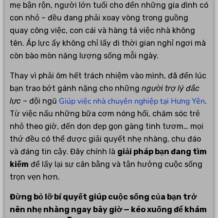
mẹ bận rộn, người lớn tuổi cho đến những gia đình có
con nhỏ – đều đang phải xoay vòng trong guồng
quay công việc, con cái và hàng tá việc nhà không
tên. Áp lực ấy không chỉ lấy đi thời gian nghỉ ngơi mà
còn bào mòn năng lượng sống mỗi ngày.
Thay vì phải ôm hết trách nhiệm vào mình, đã đến lúc
bạn trao bớt gánh nặng cho những
người trợ lý đắc
Giúp việc nhà chuyên nghiệp tại Hưng Yên
lực
– đội ngũ
.
Từ việc nấu những bữa cơm nóng hổi, chăm sóc trẻ
nhỏ theo giờ, đến dọn dẹp gọn gàng tinh tươm… mọi
thứ đều có thể được giải quyết nhẹ nhàng, chu đáo
và đáng tin cậy. Đây chính là
giải pháp bạn đang tìm
kiếm
để lấy lại sự cân bằng và tận hưởng cuộc sống
trọn vẹn hơn.
Đừng bỏ lỡ bí quyết giúp cuộc sống của bạn trở
nên nhẹ nhàng ngay bây giờ — kéo xuống để khám