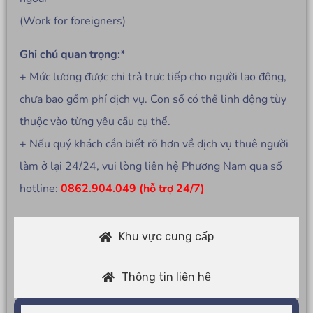
(Work for foreigners)
Ghi chú quan trọng:*
+ Mức lương được chi trả trực tiếp cho người lao động,
chưa bao gồm phí dịch vụ. Con số có thể linh động tùy
thuộc vào từng yêu cầu cụ thể.
+ Nếu quý khách cần biết rõ hơn về dịch vụ thuê người
làm ở lại 24/24, vui lòng liên hệ Phương Nam qua số
hotline:
0862.904.049 (hỗ trợ 24/7)
Khu vực cung cấp
Thông tin liên hệ