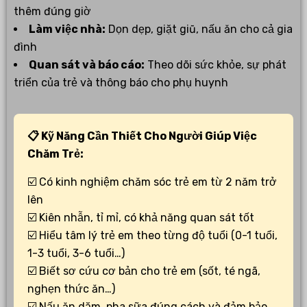
thêm đúng giờ
Làm việc nhà:
Dọn dẹp, giặt giũ, nấu ăn cho cả gia
đình
Quan sát và báo cáo:
Theo dõi sức khỏe, sự phát
triển của trẻ và thông báo cho phụ huynh
📋 Kỹ Năng Cần Thiết Cho Người Giúp Việc
Chăm Trẻ:
☑️ Có kinh nghiệm chăm sóc trẻ em từ 2 năm trở
lên
☑️ Kiên nhẫn, tỉ mỉ, có khả năng quan sát tốt
☑️ Hiểu tâm lý trẻ em theo từng độ tuổi (0-1 tuổi,
1-3 tuổi, 3-6 tuổi…)
☑️ Biết sơ cứu cơ bản cho trẻ em (sốt, té ngã,
nghẹn thức ăn…)
☑️ Nấu ăn dặm, pha sữa đúng cách và đảm bảo