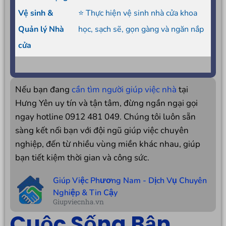
Vệ sinh &
⭐ Thực hiện vệ sinh nhà cửa khoa
Quản lý Nhà
học, sạch sẽ, gọn gàng và ngăn nắp
cửa
Nếu bạn đang
cần tìm người giúp việc nhà
tại
Hưng Yên uy tín và tận tâm, đừng ngần ngại gọi
ngay hotline 0912 481 049. Chúng tôi luôn sẵn
sàng kết nối bạn với đội ngũ giúp việc chuyên
nghiệp, đến từ nhiều vùng miền khác nhau, giúp
bạn tiết kiệm thời gian và công sức.
Giúp Việc Phương Nam - Dịch Vụ Chuyên
Nghiệp & Tin Cậy
Giupviecnha.vn
Cuộc Sống Bận