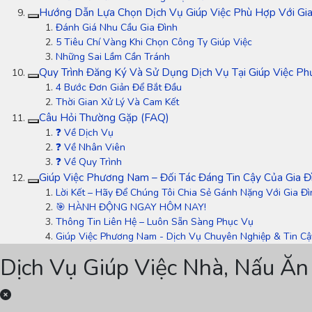
Hướng Dẫn Lựa Chọn Dịch Vụ Giúp Việc Phù Hợp Với Gia
Đánh Giá Nhu Cầu Gia Đình
5 Tiêu Chí Vàng Khi Chọn Công Ty Giúp Việc
Những Sai Lầm Cần Tránh
Quy Trình Đăng Ký Và Sử Dụng Dịch Vụ Tại Giúp Việc P
4 Bước Đơn Giản Để Bắt Đầu
Thời Gian Xử Lý Và Cam Kết
Câu Hỏi Thường Gặp (FAQ)
❓ Về Dịch Vụ
❓ Về Nhân Viên
❓ Về Quy Trình
Giúp Việc Phương Nam – Đối Tác Đáng Tin Cậy Của Gia Đì
Lời Kết – Hãy Để Chúng Tôi Chia Sẻ Gánh Nặng Với Gia Đ
🎯 HÀNH ĐỘNG NGAY HÔM NAY!
Thông Tin Liên Hệ – Luôn Sẵn Sàng Phục Vụ
Giúp Việc Phương Nam - Dịch Vụ Chuyên Nghiệp & Tin Cậ
Dịch Vụ Giúp Việc Nhà, Nấu Ăn 