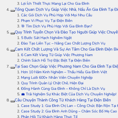
Lợi Ích Thiết Thực Mang Lại Cho Gia Đình
Tổng Quan Dịch Vụ Giúp Việc Nhà, Nấu Ăn Gia Đình Tại Đ
Các Gói Dịch Vụ Phù Hợp Với Mọi Nhu Cầu
Phạm Vi Phục Vụ Tại Điện Biên
🎯 Tìm Dịch Vụ Phù Hợp Với Gia Đình Bạn?
Quy Trình Tuyển Chọn Và Đào Tạo Người Giúp Việc Chuy
5 Bước Sát Hạch Nghiêm Ngặt
Đào Tạo Liên Tục – Nâng Cao Chất Lượng Dịch Vụ
Cam Kết Chất Lượng Và Sự An Tâm Cho Gia Đình Điện Bi
6 Cam Kết Vàng Từ Giúp Việc Phương Nam
Chính Sách Hỗ Trợ Đặc Biệt Tại Điện Biên
Tại Sao Chọn Giúp Việc Phương Nam Cho Gia Đình Tại Đi
Hơn 10 Năm Kinh Nghiệm – Thấu Hiểu Gia Đình Việt
Mạng Lưới 600+ Nhân Viên Chuyên Nghiệp
Quy Trình Quản Lý Chặt Chẽ, Hiện Đại
Đồng Hành Cùng Gia Đình – Không Chỉ Là Dịch Vụ
💼 Trải Nghiệm Sự Khác Biệt Của Dịch Vụ Chuyên Nghiệp!
Câu Chuyện Thành Công Từ Khách Hàng Tại Điện Biên
Case Study 1: Gia Đình Chị Lan – Công Chức Bận Rộn Tại 
Case Study 2: Gia Đình Anh Dũng – Chăm Sóc Bố Mẹ Cao 
Phản Hồi Từ Khách Hàng Thực Tế