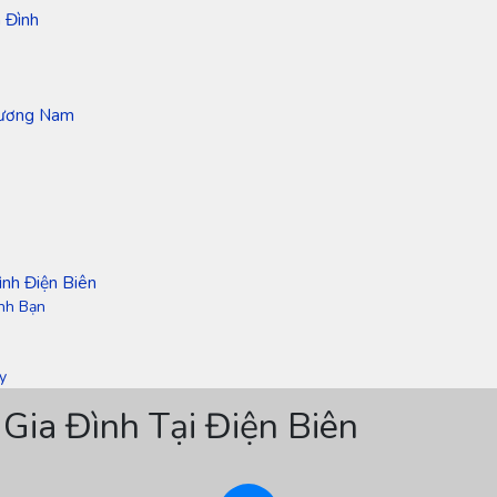
 Đình
hương Nam
nh Điện Biên
ình Bạn
y
Gia Đình Tại Điện Biên