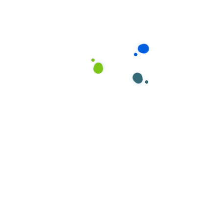
người cao tuổi, người ăn kiêng
Đi chợ, lựa chọn thực phẩm:
Mua sắm nguyên
liệu tươi ngon từ chợ Bảo Lộc hoặc các nguồn cung
ứng uy tín
Bảo quản thực phẩm:
Sắp xếp, bảo quản nguyên
liệu đúng cách, đảm bảo vệ sinh an toàn thực phẩm
Nhân viên nấu ăn của Giúp Việc Phương Nam thông
thạo cả ẩm thực địa phương Bảo Lộc với các món
đặc sản từ rau củ quả cao nguyên, cũng như các món
ăn phổ biến từ khắp các vùng miền Việt Nam.
Dịch Vụ Chăm Sóc
Đặc Biệt
Bên cạnh các dịch vụ cơ bản, Giúp Việc Phương Nam