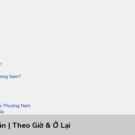
?
hương Nam?
iệc Phương Nam
Cậy
n | Theo Giờ & Ở Lại