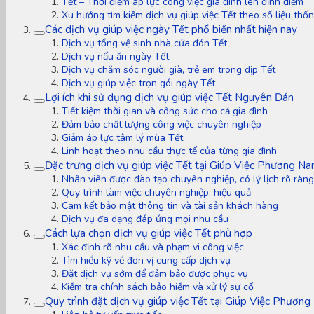
Tết – Thời điểm áp lực công việc gia đình lên đỉnh điểm
Xu hướng tìm kiếm dịch vụ giúp việc Tết theo số liệu thố
Các dịch vụ giúp việc ngày Tết phổ biến nhất hiện nay
Dịch vụ tổng vệ sinh nhà cửa đón Tết
Dịch vụ nấu ăn ngày Tết
Dịch vụ chăm sóc người già, trẻ em trong dịp Tết
Dịch vụ giúp việc trọn gói ngày Tết
Lợi ích khi sử dụng dịch vụ giúp việc Tết Nguyên Đán
Tiết kiệm thời gian và công sức cho cả gia đình
Đảm bảo chất lượng công việc chuyên nghiệp
Giảm áp lực tâm lý mùa Tết
Linh hoạt theo nhu cầu thực tế của từng gia đình
Đặc trưng dịch vụ giúp việc Tết tại Giúp Việc Phương N
Nhân viên được đào tạo chuyên nghiệp, có lý lịch rõ ràng
Quy trình làm việc chuyên nghiệp, hiệu quả
Cam kết bảo mật thông tin và tài sản khách hàng
Dịch vụ đa dạng đáp ứng mọi nhu cầu
Cách lựa chọn dịch vụ giúp việc Tết phù hợp
Xác định rõ nhu cầu và phạm vi công việc
Tìm hiểu kỹ về đơn vị cung cấp dịch vụ
Đặt dịch vụ sớm để đảm bảo được phục vụ
Kiểm tra chính sách bảo hiểm và xử lý sự cố
Quy trình đặt dịch vụ giúp việc Tết tại Giúp Việc Phươn