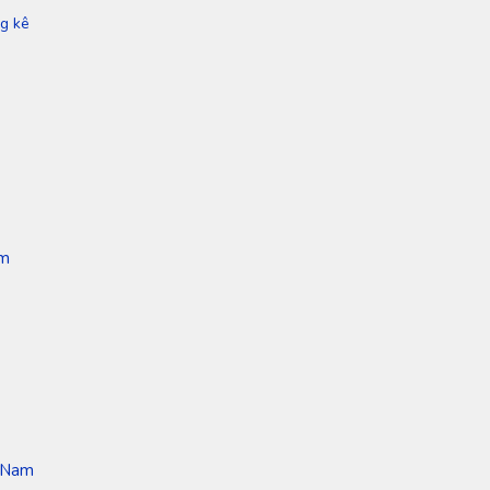
ng kê
am
g Nam