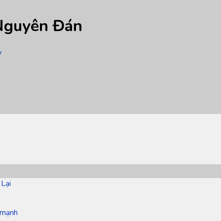
 Nguyên Đán
y
 Lại
 mạnh