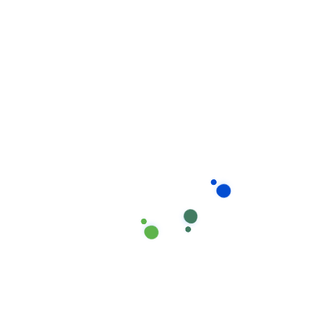
Lau chùi, khử trùng các bề mặt thường xuyên tiếp
xúc
Sắp xếp đồ đạc hợp lý, tránh nguy cơ vấp ngã
Theo dõi và chăm sóc
sức khỏe
Người cao tuổi thường có những vấn đề sức khỏe
cần được theo dõi thường xuyên. Giúp Việc Phương
Nam cung cấp dịch vụ theo dõi các chỉ số sức khỏe cơ
bản, hỗ trợ dùng thuốc theo đơn và phát hiện kịp
thời các dấu hiệu bất thường để báo cho gia đình và
nhân viên y tế.
Giám sát các chỉ số sức
khỏe cơ bản