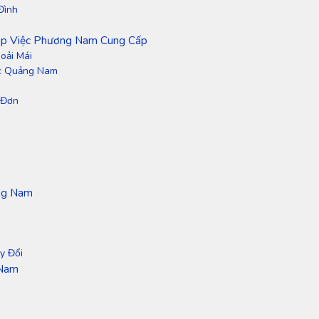
Đình
úp Việc Phương Nam Cung Cấp
oải Mái
ực Quảng Nam
 Đơn
ảng Nam
y Đổi
 Nam