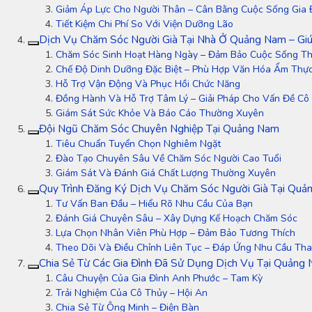
Giảm Áp Lực Cho Người Thân – Cân Bằng Cuộc Sống Gia 
Tiết Kiệm Chi Phí So Với Viện Dưỡng Lão
Dịch Vụ Chăm Sóc Người Già Tại Nhà Ở Quảng Nam – Gi
Chăm Sóc Sinh Hoạt Hàng Ngày – Đảm Bảo Cuộc Sống Th
Chế Độ Dinh Dưỡng Đặc Biệt – Phù Hợp Văn Hóa Ẩm Th
Hỗ Trợ Vận Động Và Phục Hồi Chức Năng
Đồng Hành Và Hỗ Trợ Tâm Lý – Giải Pháp Cho Vấn Đề Cô
Giám Sát Sức Khỏe Và Báo Cáo Thường Xuyên
Đội Ngũ Chăm Sóc Chuyên Nghiệp Tại Quảng Nam
Tiêu Chuẩn Tuyển Chọn Nghiêm Ngặt
Đào Tạo Chuyên Sâu Về Chăm Sóc Người Cao Tuổi
Giám Sát Và Đánh Giá Chất Lượng Thường Xuyên
Quy Trình Đăng Ký Dịch Vụ Chăm Sóc Người Già Tại Qu
Tư Vấn Ban Đầu – Hiểu Rõ Nhu Cầu Của Bạn
Đánh Giá Chuyên Sâu – Xây Dựng Kế Hoạch Chăm Sóc
Lựa Chọn Nhân Viên Phù Hợp – Đảm Bảo Tương Thích
Theo Dõi Và Điều Chỉnh Liên Tục – Đáp Ứng Nhu Cầu Tha
Chia Sẻ Từ Các Gia Đình Đã Sử Dụng Dịch Vụ Tại Quảng
Câu Chuyện Của Gia Đình Anh Phước – Tam Kỳ
Trải Nghiệm Của Cô Thủy – Hội An
Chia Sẻ Từ Ông Minh – Điện Bàn