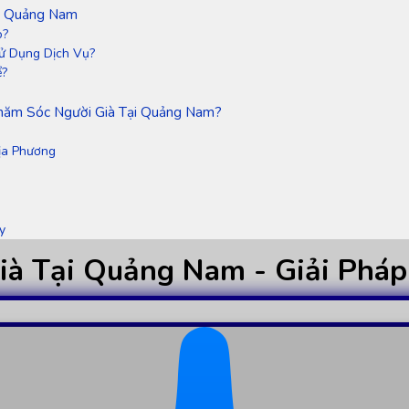
ại Quảng Nam
o?
ử Dụng Dịch Vụ?
ể?
hăm Sóc Người Già Tại Quảng Nam?
ịa Phương
y
ià Tại Quảng Nam - Giải Phá